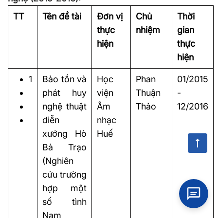
TT
Tên đề tài
Đơn vị
Chủ
Thời
thực
nhiệm
gian
hiện
thực
hiện
1
Bảo tồn và
Học
Phan
01/2015
phát huy
viện
Thuận
-
nghệ thuật
Âm
Thảo
12/2016
diễn
nhạc
xướng Hò
Huế
Bả Trạo
(Nghiên
cứu trường
hợp một
số tình
Nam