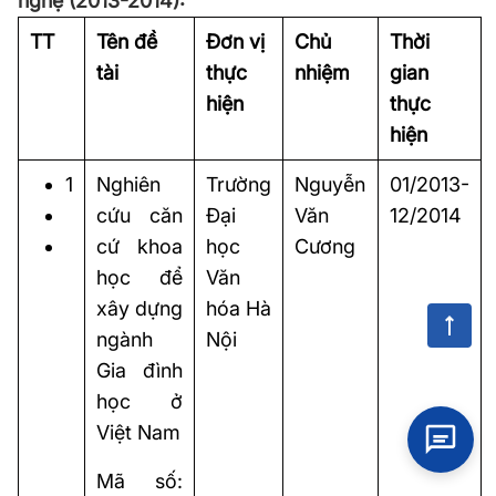
nghệ (2013-2014):
TT
Tên đề
Đơn vị
Chủ
Thời
tài
thực
nhiệm
gian
hiện
thực
hiện
1
Nghiên
Trường
Nguyễn
01/2013-
cứu căn
Đại
Văn
12/2014
cứ khoa
học
Cương
học để
Văn
xây dựng
hóa Hà
ngành
Nội
Gia đình
học ở
Việt Nam
Mã số: