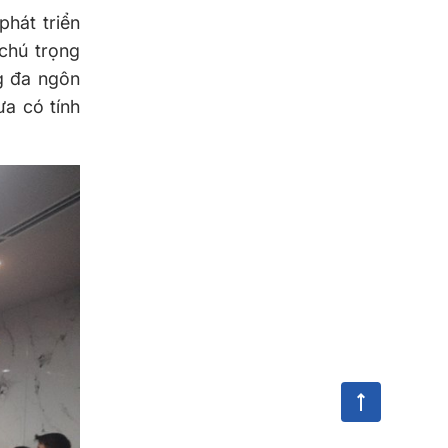
hát triển
chú trọng
g đa ngôn
ưa có tính