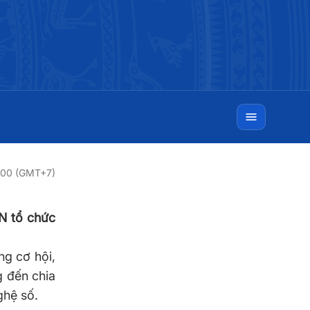
:00 (GMT+7)
N tổ chức
ng cơ hội,
g đến chia
ghệ số.