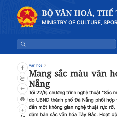
Đọc bài
0:00
/
0:00
Văn hóa
Mang sắc màu văn hó
Nẵng
Tối 22/6, chương trình nghệ thuật “Sắc 
do UBND thành phố Đà Nẵng phối hợp vớ
đến một không gian nghệ thuật rực rỡ,
đậm bản sắc văn hóa Tây Bắc. Hoạt động
Aa