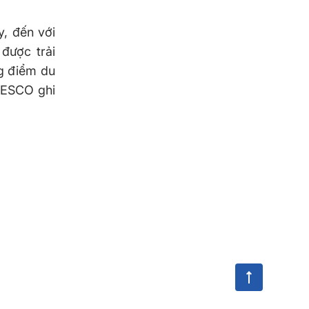
y, đến với
được trải
ng điểm du
UNESCO ghi