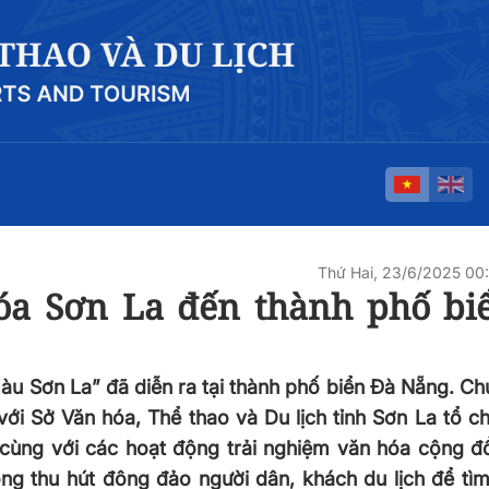
Thứ Hai, 23/6/2025 0
a Sơn La đến thành phố bi
màu Sơn La” đã diễn ra tại thành phố biển Đà Nẵng. Ch
i Sở Văn hóa, Thể thao và Du lịch tỉnh Sơn La tổ c
 cùng với các hoạt động trải nghiệm văn hóa cộng 
 thu hút đông đảo người dân, khách du lịch để tìm 