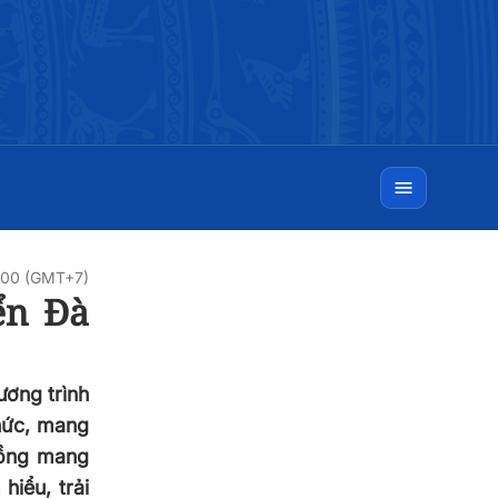
0:00 (GMT+7)
ển Đà
ương trình
hức, mang
đồng mang
hiểu, trải