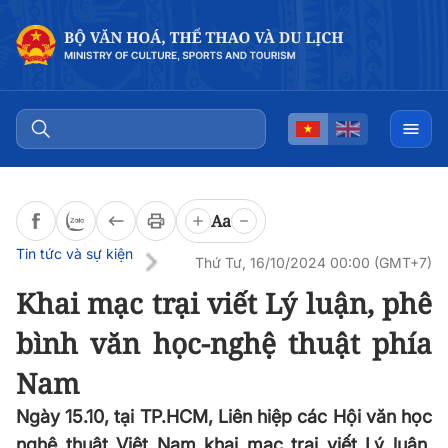
Đọc bài
0:00
/
0:00
Aa
Tin tức và sự kiện
Thứ Tư, 16/10/2024 00:00 (GMT+7)
Khai mạc trại viết Lý luận, phê
bình văn học-nghệ thuật phía
Nam
Ngày 15.10, tại TP.HCM, Liên hiệp các Hội văn học
nghệ thuật Việt Nam khai mạc trại viết Lý luận,