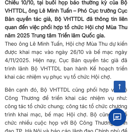
Chiều 10/10, tại buổi họp báo thường kỳ của Bộ
VHTTDL, ông Lê Minh Tuấn – Phó Cục trưởng Cục
Bản quyền tác giả, Bộ VHTTDL đã thông tin liên
quan đến việc phối hợp tổ chức Hội chợ Mùa Thu
năm 2025 Trung tâm Triển lãm Quốc gia.
Theo ông Lê Minh Tuấn, Hội chợ Mùa Thu dự kiến
được khai mạc vào ngày 26/10 và bế mạc ngày
4/11/2025. Hiện nay, Cục Bản quyền tác giả đã
trình lãnh Bộ VHTTDL ban hành Kế hoạch triển
khai các nhiệm vụ phục vụ tổ chức Hội chợ.
Bên cạnh đó, Bộ VHTTDL cũng phối hợp với Bộ
Công Thương để triển khai các nhiệm vụ như:
công tác tổ chức chung; công tác tổ chức chương
trình khai mạc, bế mạc Hội chợ. Bộ cũng đã tổ
chức nhiều cuộc họp với Bộ Công Thương, lãnh
đạo TP. Hà Nội và báo cáo lãnh đạo Chính phủ để