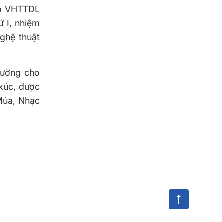
Bộ VHTTDL
ứ I, nhiệm
ghệ thuật
đường cho
 xúc, được
 Múa, Nhạc