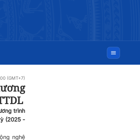
0:00 (GMT+7)
hương
HTTDL
ơng trình
kỳ (2025 -
động nghệ