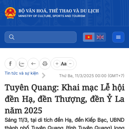
Đọc bài
0:00
/
0:00
Aa
Tin tức và sự kiện
Thứ Ba, 11/3/2025 00:00 (GMT+7)
Tuyên Quang: Khai mạc Lễ hội
đền Hạ, đền Thượng, đền Ỷ La
năm 2025
Sáng 11/3, tại di tích đền Hạ, đền Kiếp Bạc, UBND
thành phố Tuyên Quang (tỉnh Tuyên Quang) long