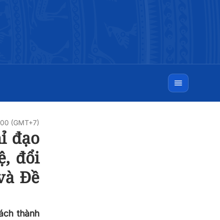
0:00 (GMT+7)
ỉ đạo
, đổi
và Đề
ách thành