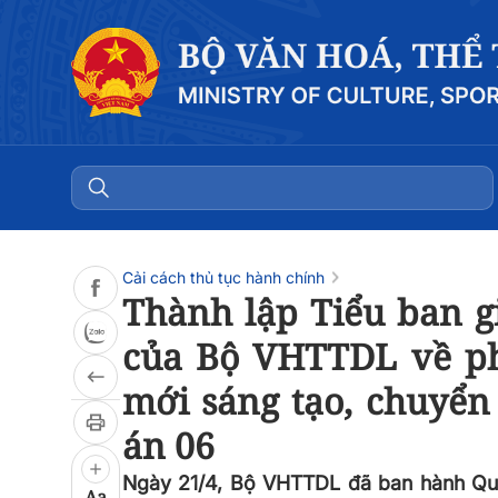
Đọc bài
0:00
/
0:00
Cải cách thủ tục hành chính
Thành lập Tiểu ban g
của Bộ VHTTDL về phá
mới sáng tạo, chuyển 
án 06
Ngày 21/4, Bộ VHTTDL đã ban hành Quy
Aa