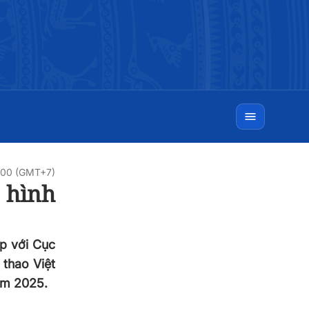
0:00 (GMT+7)
 hình
ợp với Cục
 thao Việt
ăm 2025.