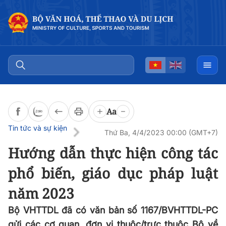
Đọc bài
0:00
/
0:00
Aa
Tin tức và sự kiện
Thứ Ba, 4/4/2023 00:00 (GMT+7)
Hướng dẫn thực hiện công tác
phổ biến, giáo dục pháp luật
năm 2023
Bộ VHTTDL đã có văn bản số 1167/BVHTTDL-PC
gửi các cơ quan, đơn vị thuộc/trực thuộc Bộ về