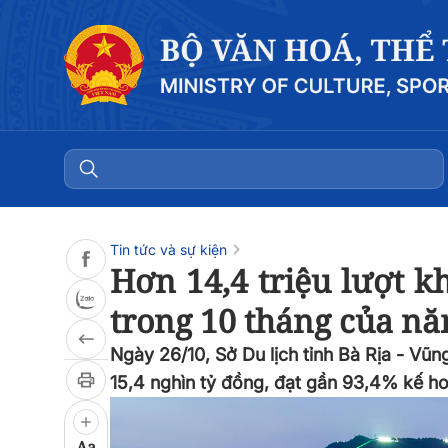
Đọc bài
0:00
/
0:00
Tin tức và sự kiện
Hơn 14,4 triệu lượt k
trong 10 tháng của n
Ngày 26/10, Sở Du lịch tỉnh Bà Rịa - Vũn
15,4 nghìn tỷ đồng, đạt gần 93,4% kế ho
Aa