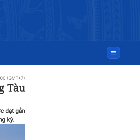
0:00 (GMT+7)
ng Tàu
ớc đạt gần
ng kỳ.