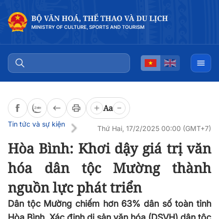
Đọc bài
0:00
/
0:00
Aa
Tin tức và sự kiện
Thứ Hai, 17/2/2025 00:00 (GMT+7)
Hòa Bình: Khơi dậy giá trị văn
hóa dân tộc Mường thành
nguồn lực phát triển
Dân tộc Mường chiếm hơn 63% dân số toàn tỉnh
Hòa Bình. Xác định di sản văn hóa (DSVH) dân tộc