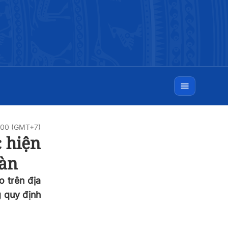
0:00 (GMT+7)
 hiện
bàn
o trên địa
 quy định