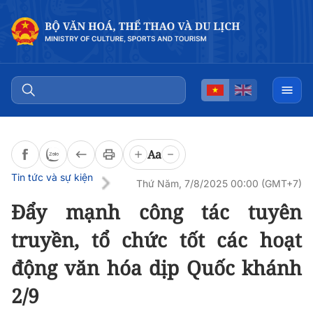
Đọc bài
0:00
/
0:00
Aa
Tin tức và sự kiện
Thứ Năm, 7/8/2025 00:00 (GMT+7)
Đẩy mạnh công tác tuyên
truyền, tổ chức tốt các hoạt
động văn hóa dịp Quốc khánh
2/9