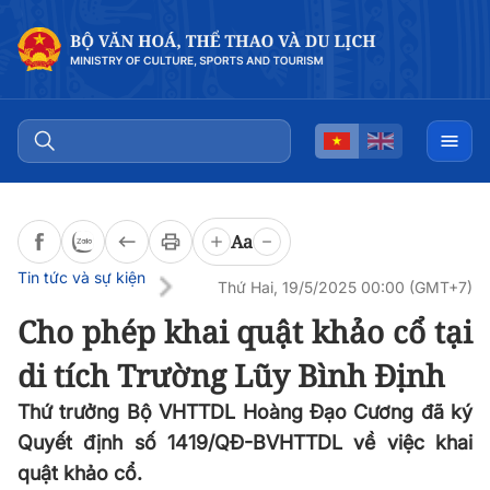
Đọc bài
0:00
/
0:00
Aa
Tin tức và sự kiện
Thứ Hai, 19/5/2025 00:00 (GMT+7)
Cho phép khai quật khảo cổ tại
di tích Trường Lũy Bình Định
Thứ trưởng Bộ VHTTDL Hoàng Đạo Cương đã ký
Quyết định số 1419/QĐ-BVHTTDL về việc khai
quật khảo cổ.