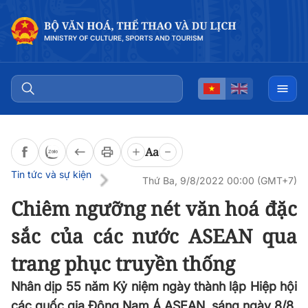
Đọc bài
0:00
/
0:00
Aa
Tin tức và sự kiện
Thứ Ba, 9/8/2022 00:00 (GMT+7)
Chiêm ngưỡng nét văn hoá đặc
sắc của các nước ASEAN qua
trang phục truyền thống
Nhân dịp 55 năm Kỷ niệm ngày thành lập Hiệp hội
các quốc gia Đông Nam Á ASEAN, sáng ngày 8/8,