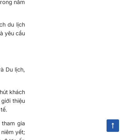
 trong năm
ch du lịch
và yêu cầu
à Du lịch,
 hút khách
iới thiệu
tế.
 tham gia
 niêm yết;