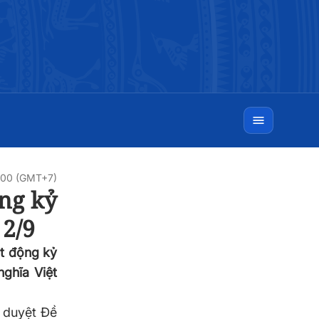
0:00 (GMT+7)
ng kỷ
2/9
t động kỷ
ghĩa Việt
 duyệt Đề