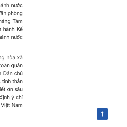
hánh nước
Văn phòng
tháng Tám
n hành Kế
hánh nước
ng hòa xã
 toàn quân
m Dân chủ
 tinh thần
iết ơn sâu
định ý chí
 Việt Nam