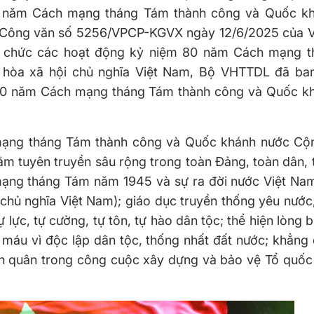
0 năm Cách mạng tháng Tám thành công và Quốc k
à Công văn số 5256/VPCP-KGVX ngày 12/6/2025 của 
i tổ chức các hoạt động kỷ niệm 80 năm Cách mạng 
hòa xã hội chủ nghĩa Việt Nam, Bộ VHTTDL đã ba
 80 năm Cách mạng tháng Tám thành công và Quốc k
ạng tháng Tám thành công và Quốc khánh nước Cộ
ằm tuyên truyền sâu rộng trong toàn Đảng, toàn dân,
 mạng tháng Tám năm 1945 và sự ra đời nước Việt Na
hủ nghĩa Việt Nam); giáo dục truyền thống yêu nước,
ự lực, tự cường, tự tôn, tự hào dân tộc; thể hiện lòng b
 máu vì độc lập dân tộc, thống nhất đất nước; khẳng 
àn quân trong công cuộc xây dựng và bảo vệ Tổ quốc