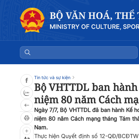
Đọc bài
0:00
/
0:00
Tin tức và sự kiện
Bộ VHTTDL ban hành K
niệm 80 năm Cách mạ
Ngày 7/7, Bộ VHTTDL đã ban hành Kế h
niệm 80 năm Cách mạng tháng Tám thà
Nam.
Thực hiện Quyết định số 12-QĐ/BCĐTW 
Aa