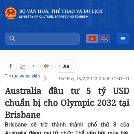
Đọc bài
0:00
/
0:00
Aa
Tin tức và sự kiện
Thứ Bảy, 18/2/2023 00:00 (GMT+7)
Australia đầu tư 5 tỷ USD
chuẩn bị cho Olympic 2032 tại
Brisbane
Brisbane sẽ trở thành thành phố thứ 3 của
Australia đăng cai tổ chức Thế vận hội mùa Hè,