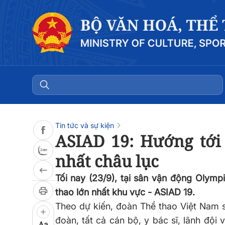
Đọc bài
0:00
/
0:00
Tin tức và sự kiện
ASIAD 19: Hướng tới 
nhất châu lục
Tối nay (23/9), tại sân vận động Olymp
thao lớn nhất khu vực - ASIAD 19.
Theo dự kiến, đoàn Thể thao Việt Nam 
đoàn, tất cả cán bộ, y bác sĩ, lãnh đội
Aa