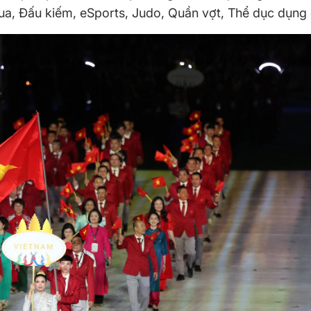
ua, Đấu kiếm, eSports, Judo, Quần vợt, Thể dục dụng c