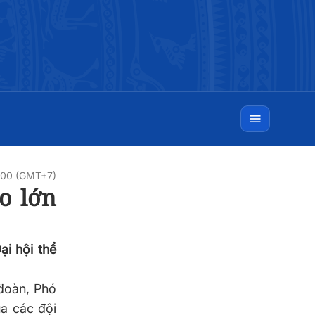
0:00 (GMT+7)
o lớn
ại hội thể
đoàn, Phó
ủa các đội