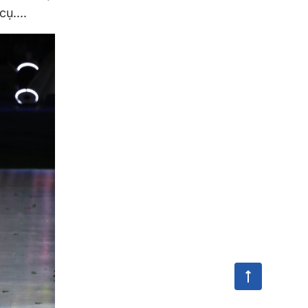
ụ....