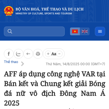
Đọc bài
0:00
/
0:00
Aa
Thể thao
Thứ Năm, 14/8/2025 00:00 (GMT+7)
AFF áp dụng công nghệ VAR tại
Bán kết và Chung kết giải Bóng
đá nữ vô địch Đông Nam Á
2025