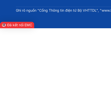
Ghi rõ nguồn "Cổng Thông tin điện tử Bộ VHTTDL", "www.bv
Đã kết nối EMC