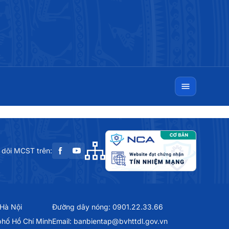
 dõi MCST trên:
 Hà Nội
Đường dây nóng: 0901.22.33.66
phố Hồ Chí Minh
Email: banbientap@bvhttdl.gov.vn