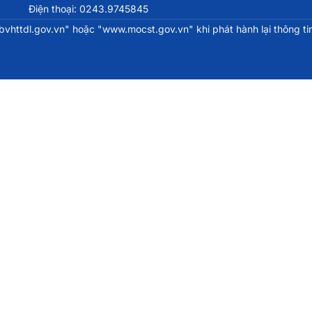
Điện thoại: 0243.9745845
httdl.gov.vn" hoặc "www.mocst.gov.vn" khi phát hành lại thông tin