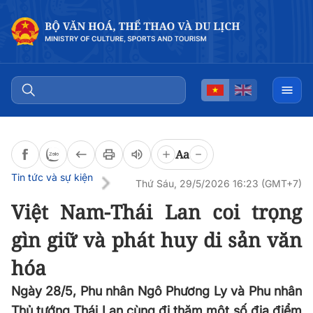
Đọc bài
0:00
/
0:00
Aa
Tin tức và sự kiện
Thứ Sáu, 29/5/2026 16:23 (GMT+7)
Việt Nam-Thái Lan coi trọng
gìn giữ và phát huy di sản văn
hóa
Ngày 28/5, Phu nhân Ngô Phương Ly và Phu nhân
Thủ tướng Thái Lan cùng đi thăm một số địa điểm