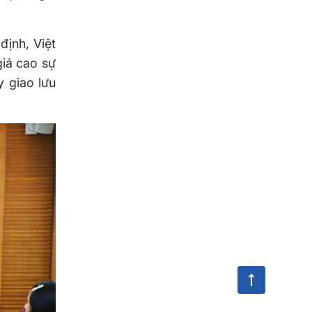
định, Việt
giá cao sự
y giao lưu