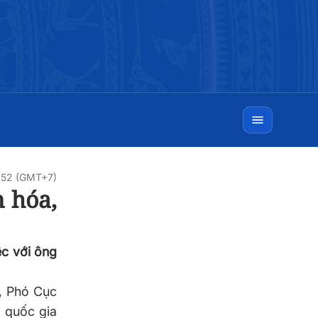
:52 (GMT+7)
n hóa,
ệc với ông
, Phó Cục
 quốc gia