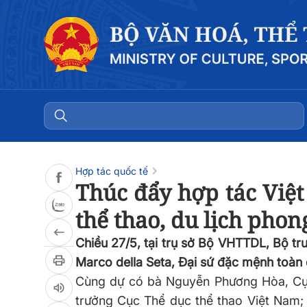
Đọc bài
0:00
/
0:00
Hợp tác quốc tế
Thúc đẩy hợp tác Việt 
thể thao, du lịch phon
Chiều 27/5, tại trụ sở Bộ VHTTDL, Bộ tr
Marco della Seta, Đại sứ đặc mệnh toàn 
Cùng dự có bà
Nguyễn
Phương
Hòa
, C
trưởng Cục Thể dục thể thao Việt Nam