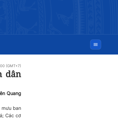
0:00 (GMT+7)
n dân
yên Quang
am mưu ban
oá; Các cơ