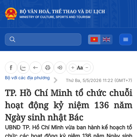
Đọc bài
0:00
/
0:00
Aa
Bộ với các địa phương
Thứ Ba, 5/5/2026 11:22 (GMT+7)
TP. Hồ Chí Minh tổ chức chuỗi
hoạt động kỷ niệm 136 năm
Ngày sinh nhật Bác
UBND TP. Hồ Chí Minh vừa ban hành kế hoạch tổ
chức các hoạt động kỷ niệm 136 năm Ngày sinh