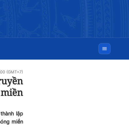
:00 (GMT+7)
ruyền
 miền
thành lập
hóng miền