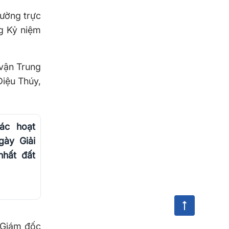
ường trực
g Kỷ niệm
vận Trung
Diệu Thúy,
ác hoạt
ày Giải
hất đất
 Giám đốc