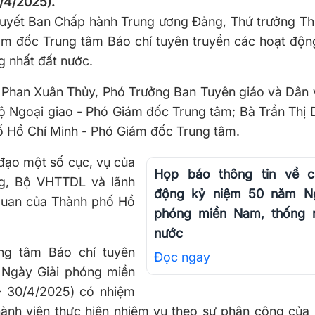
/4/2025).
khuyết Ban Chấp hành Trung ương Đảng, Thứ trưởng Th
iám đốc Trung tâm Báo chí tuyên truyền các hoạt độn
 nhất đất nước.
Phan Xuân Thủy, Phó Trưởng Ban Tuyên giáo và Dân 
ộ Ngoại giao - Phó Giám đốc Trung tâm; Bà Trần Thị 
ố Hồ Chí Minh - Phó Giám đốc Trung tâm.
 đạo một số cục, vụ của
Họp báo thông tin về c
g, Bộ VHTTDL và lãnh
động kỷ niệm 50 năm Ng
 quan của Thành phố Hồ
phóng miền Nam, thống n
nước
ng tâm Báo chí tuyên
Đọc ngay
 Ngày Giải phóng miền
- 30/4/2025) có nhiệm
ành viên thực hiện nhiệm vụ theo sự phân công của