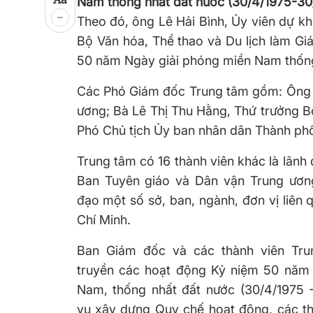
Nam thống nhất đất nước (30/4/1975-30
Theo đó, ông Lê Hải Bình, Ủy viên dự 
Bộ Văn hóa, Thể thao và Du lịch làm G
50 năm Ngày giải phóng miền Nam thống
Các Phó Giám đốc Trung tâm gồm: Ông 
ương; Bà Lê Thị Thu Hằng, Thứ trưởng B
Phó Chủ tịch Ủy ban nhân dân Thành ph
Trung tâm có 16 thành viên khác là lãnh
Ban Tuyên giáo và Dân vận Trung ươn
đạo một số sở, ban, ngành, đơn vị liên
Chí Minh.
Ban Giám đốc và các thành viên Tru
truyền các hoạt động Kỷ niệm 50 năm
Nam, thống nhất đất nước (30/4/1975 
vụ xây dựng Quy chế hoạt động, các th