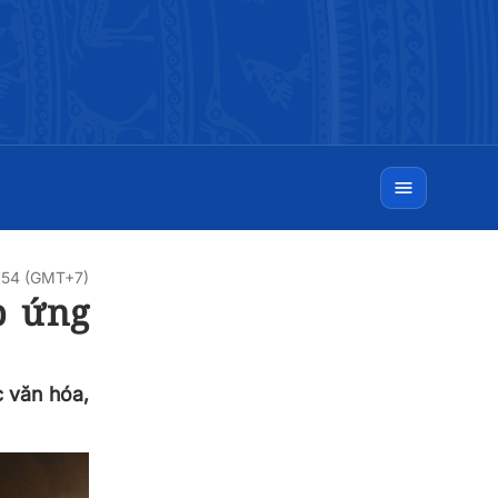
1:54 (GMT+7)
p ứng
c văn hóa,