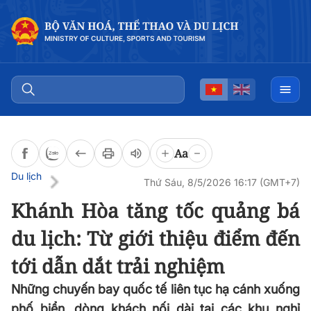
Đọc bài
0:00
/
0:00
Aa
Du lịch
Thứ Sáu, 8/5/2026 16:17 (GMT+7)
Khánh Hòa tăng tốc quảng bá
du lịch: Từ giới thiệu điểm đến
tới dẫn dắt trải nghiệm
Những chuyến bay quốc tế liên tục hạ cánh xuống
phố biển, dòng khách nối dài tại các khu nghỉ