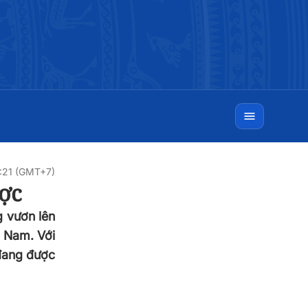
6:21 (GMT+7)
ược
g vươn lên
t Nam. Với
 đang được