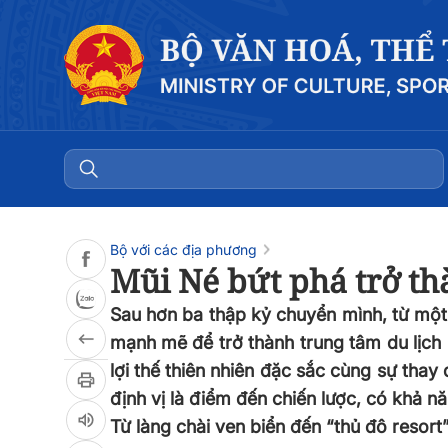
Đọc bài
0:00
/
0:00
Bộ với các địa phương
Mũi Né bứt phá trở th
Sau hơn ba thập kỷ chuyển mình, từ một
mạnh mẽ để trở thành trung tâm du lịch 
lợi thế thiên nhiên đặc sắc cùng sự tha
định vị là điểm đến chiến lược, có khả n
Từ làng chài ven biển đến “thủ đô resort