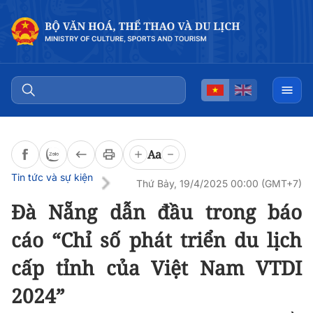
Đọc bài
0:00
/
0:00
Aa
Tin tức và sự kiện
Thứ Bảy, 19/4/2025 00:00 (GMT+7)
Đà Nẵng dẫn đầu trong báo
cáo “Chỉ số phát triển du lịch
cấp tỉnh của Việt Nam VTDI
2024”