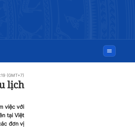
:19 (GMT+7)
u lịch
m việc với
n tại Việt
các đơn vị