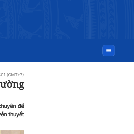
4:01 (GMT+7)
rường
 chuyên đề
yền thuyết