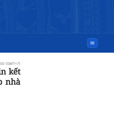
0:00 (GMT+7)
n kết
p nhà