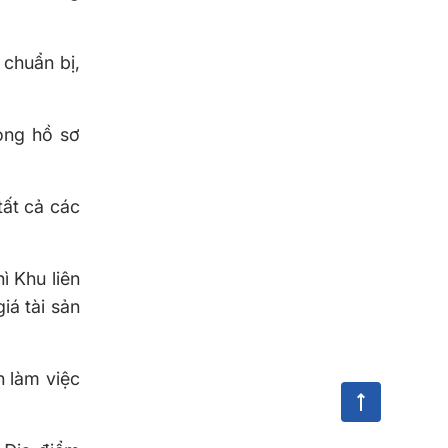
 chuẩn bị,
rong hồ sơ
tất cả các
ì Khu liên
iá tài sản
n làm việc