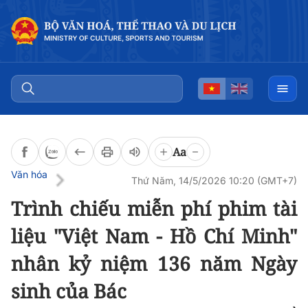
Đọc bài
0:00
/
0:00
Aa
Văn hóa
Thứ Năm, 14/5/2026 10:20 (GMT+7)
Trình chiếu miễn phí phim tài
liệu "Việt Nam - Hồ Chí Minh"
nhân kỷ niệm 136 năm Ngày
sinh của Bác