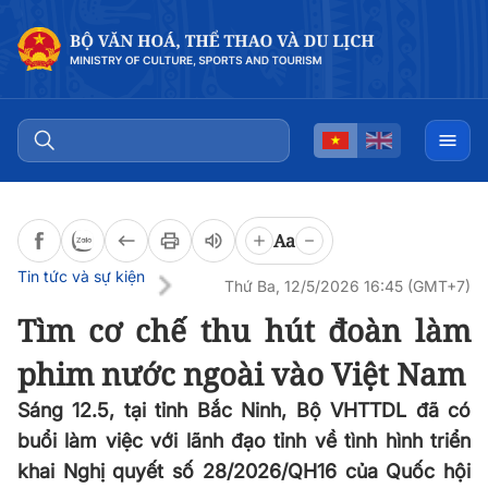
Đọc bài
0:00
/
0:00
Aa
Tin tức và sự kiện
Thứ Ba, 12/5/2026 16:45 (GMT+7)
Tìm cơ chế thu hút đoàn làm
phim nước ngoài vào Việt Nam
Sáng 12.5, tại tỉnh Bắc Ninh, Bộ VHTTDL đã có
buổi làm việc với lãnh đạo tỉnh về tình hình triển
khai Nghị quyết số 28/2026/QH16 của Quốc hội