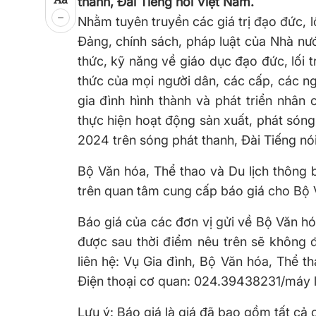
thanh, Đài Tiếng nói Việt Nam.
Nhằm tuyên truyền các giá trị đạo đức, l
Đảng, chính sách, pháp luật của Nhà nướ
thức, kỹ năng về giáo dục đạo đức, lối 
thức của mọi người dân, các cấp, các ng
gia đình hình thành và phát triển nhân
thực hiện hoạt động sản xuất, phát sóng
2024 trên sóng phát thanh, Đài Tiếng nó
Bộ Văn hóa, Thể thao và Du lịch thông 
trên quan tâm cung cấp báo giá cho Bộ V
Báo giá của các đơn vị gửi về Bộ Văn hó
được sau thời điểm nêu trên sẽ không đ
liên hệ: Vụ Gia đình, Bộ Văn hóa, Thể t
Điện thoại cơ quan: 024.39438231/máy l
Lưu ý: Báo giá là giá đã bao gồm tất cả 