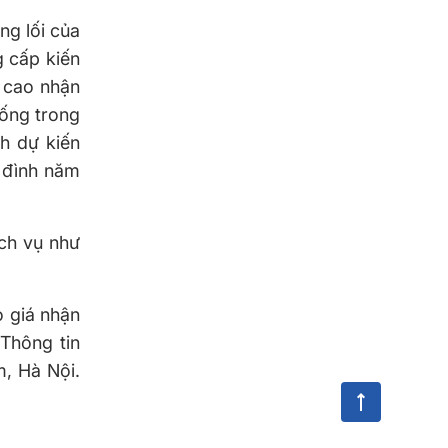
ng lối của
g cấp kiến
g cao nhận
sống trong
ch dự kiến
a đình năm
ịch vụ như
o giá nhận
 Thông tin
m, Hà Nội.