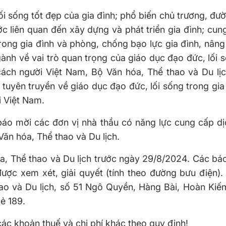
ối sống tốt đẹp của gia đình; phổ biến chủ trương, đườ
c liên quan đến xây dựng và phát triển gia đình; cun
trong gia đình và phòng, chống bạo lực gia đình, nân
ành về vai trò quan trọng của giáo dục đạo đức, lối 
 cách người Việt Nam, Bộ Văn hóa, Thể thao và Du lị
 tuyên truyền về giáo dục đạo đức, lối sống trong gi
i Việt Nam.
báo mời các đơn vị nhà thầu có năng lực cung cấp d
ăn hóa, Thể thao và Du lịch.
a, Thể thao và Du lịch trước ngày 29/8/2024. Các bá
ược xem xét, giải quyết (tính theo đường bưu điện).
hao và Du lịch, số 51 Ngô Quyền, Hàng Bài, Hoàn Kiế
ẻ 189.
các khoản thuế và chi phí khác theo quy định!