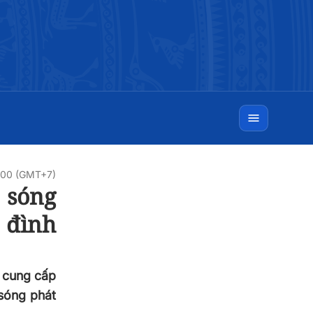
:00 (GMT+7)
 sóng
a đình
 cung cấp
 sóng phát