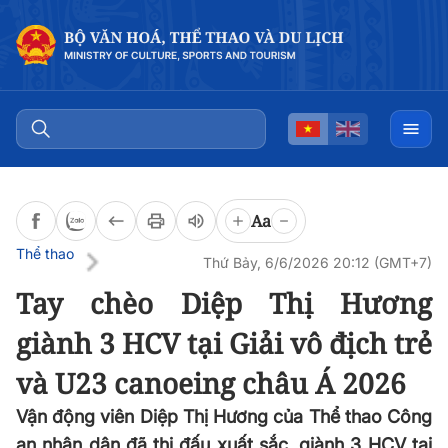
Đọc bài
0:00
/
0:00
Aa
Thể thao
Thứ Bảy, 6/6/2026 20:12 (GMT+7)
Tay chèo Diệp Thị Hương
giành 3 HCV tại Giải vô địch trẻ
và U23 canoeing châu Á 2026
Vận động viên Diệp Thị Hương của Thể thao Công
an nhân dân đã thi đấu xuất sắc, giành 3 HCV tại