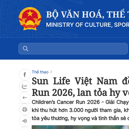
Đọc bài
0:00
/
0:00
Thể thao
Sun Life Việt Nam đ
Run 2026, lan tỏa hy 
Children’s Cancer Run 2026 - Giải Chạy 
khi thu hút hơn 3.000 người tham gia, k
tỏa yêu thương, hy vọng và tinh thần sẻ 