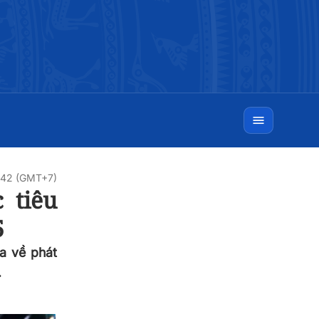
9:42 (GMT+7)
 tiêu
5
a về phát
.