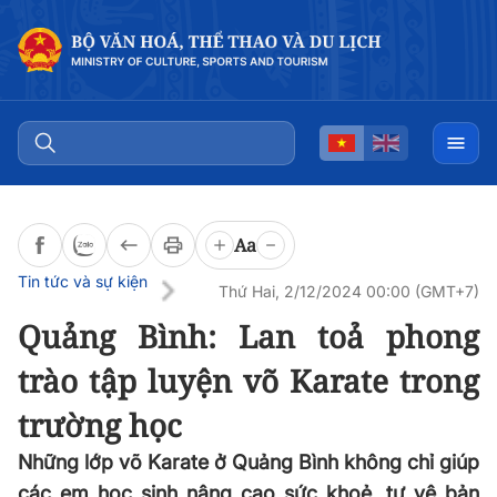
Đọc bài
0:00
/
0:00
Aa
Tin tức và sự kiện
Thứ Hai, 2/12/2024 00:00 (GMT+7)
Quảng Bình: Lan toả phong
trào tập luyện võ Karate trong
trường học
Những lớp võ Karate ở Quảng Bình không chỉ giúp
các em học sinh nâng cao sức khoẻ, tự vệ bản