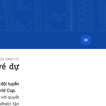
:20 (GMT+7)
vé dự
 đội tuyển
rld Cup.
 với quyết
Mheiri tận