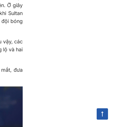
ên. Ở giây
khi Sultan
a đội bóng
u vậy, các
 lộ và hai
 mắt, đưa