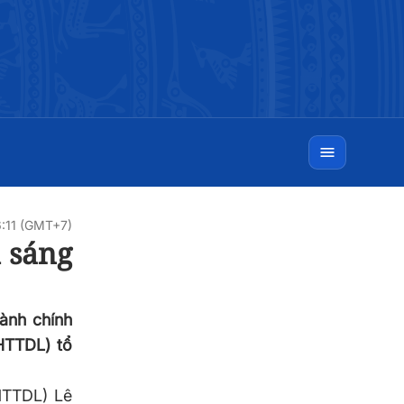
6:11 (GMT+7)
 sáng
hành chính
VHTTDL) tổ
VHTTDL) Lê