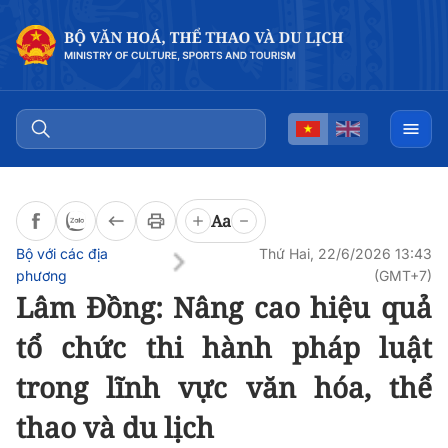
Đọc bài
0:00
/
0:00
Aa
Bộ với các địa
Thứ Hai, 22/6/2026 13:43
phương
(GMT+7)
Lâm Đồng: Nâng cao hiệu quả
tổ chức thi hành pháp luật
trong lĩnh vực văn hóa, thể
thao và du lịch