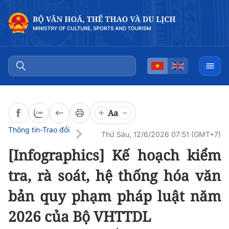
Đọc bài
0:00
/
0:00
Aa
Thông tin-Trao đổi
Thứ Sáu, 12/6/2026 07:51 (GMT+7)
[Infographics] Kế hoạch kiểm
tra, rà soát, hệ thống hóa văn
bản quy phạm pháp luật năm
2026 của Bộ VHTTDL