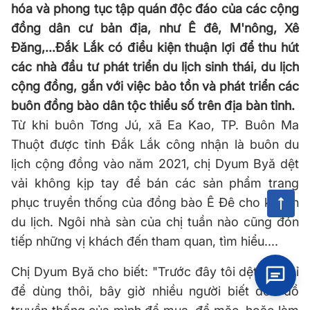
hóa và phong tục tập quán độc đáo của các cộng
đồng dân cư bản địa, như Ê đê, M'nông, Xê
Đăng,...Đắk Lắk có điều kiện thuận lợi để thu hút
các nhà đầu tư phát triển du lịch sinh thái, du lịch
cộng đồng, gắn với việc bảo tồn và phát triển các
buôn đồng bào dân tộc thiểu số trên địa bàn tỉnh.
Từ khi buôn Tơng Jú, xã Ea Kao, TP. Buôn Ma
Thuột được tỉnh Đắk Lắk công nhận là buôn du
lịch cộng đồng vào năm 2021, chị Dyum Byă dệt
vải không kịp tay để bán các sản phẩm trang
phục truyền thống của đồng bào Ê Đê cho khách
du lịch. Ngôi nhà sàn của chị tuần nào cũng đón
tiếp những vị khách đến tham quan, tìm hiểu....
Chị Dyum Byă cho biết: "Trước đây tôi dệt vải chỉ
để dùng thôi, bây giờ nhiều người biết đến đồ