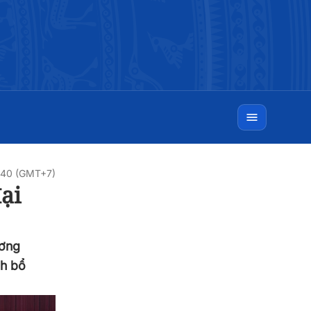
9:40 (GMT+7)
ại
ương
nh bổ