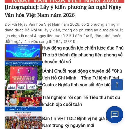
[Infographic]: Lấy ý kiến phương án nghỉ Ngày
Văn hóa Việt Nam năm 2026
Đối với Ngày Văn hóa Việt Nam năm 2026, có 2 phương án nghỉ
đang được Bộ Nội vụ lấy ý kiến, trong đó phương án được đề xuất
lựa chọn là nghỉ 4 ngày liên tục từ 21/11 đến 24/11, đồng thời hoán
đổi 1 ngày làm việc sang thứ Bảy (28/11).
Huy động nguồn lực chiến lược đưa Phú
Thọ trở thành địa phương tiên phong về
chuyển đổi số
[Ảnh] Chuỗi hoạt động chuyên đề “Chủ
tịch Hồ Chí Minh – Tổng Tư lệnh Fidel
Castro: Nghĩa tình son sắt đặc biệt”
Trải nghiệm rối cạn Tế Tiêu thu hút du
khách dịp cuối tuần
Bản tin VHTTDL: Định vị hệ giá trị Việt
Nam trong kỷ nguyên mới